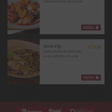
Salteado con verduras, piña y durazno.
ORDENAR
Chancho al Ajo
S/ 39.90
Láminas salteadas de chancho asado
con ajo, cebolla china y chips de ajo.
ORDENAR