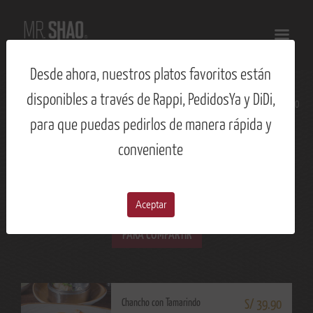
Desde ahora, nuestros platos favoritos están
disponibles a través de Rappi, PedidosYa y DiDi,
Volver
Comienza tu orden aquí
CHANCHO
/
para que puedas pedirlos de manera rápida y
CHANCHO
conveniente
猪肉
Aceptar
PARA COMPARTIR
Chancho con Tamarindo
S/ 39.90